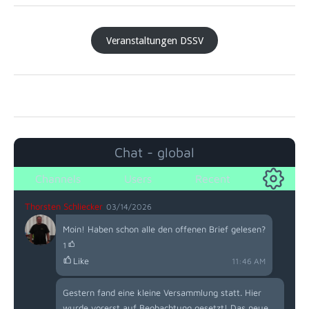
Veranstaltungen DSSV
Chat - global
Channels
Users
Recent
Thorsten Schliecker
03/14/2026
Moin! Haben schon alle den offenen Brief gelesen?
1
Like
11:46 AM
Gestern fand eine kleine Versammlung statt. Hier
wurde vorerst auf Beobachtung gesetzt! Das neue