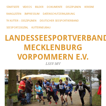
STARTSEITE
VIDEOS
BILDER
DOKUMENTE
DISZIPLINEN
VEREINE
RANGLISTEN
IMPRESSUM
DATENSCHUTZERKLÄRUNG
TK KUTTER – DISZIPLINEN
DEUTSCHER SEESPORTVERBAND
SEESPORT.DIGITAL
KUTTERNEUBAU
LANDESSEESPORTVERBAN
MECKLENBURG
VORPOMMERN E.V.
LSSV-MV