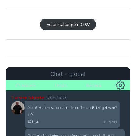
Veranstaltungen DSSV
Chat - global
Channels
Users
Recent
Thorsten Schliecker
03/14/2026
Moin! Haben schon alle den offenen Brief gelesen?
1
Like
11:46 AM
Gestern fand eine kleine Versammlung statt. Hier