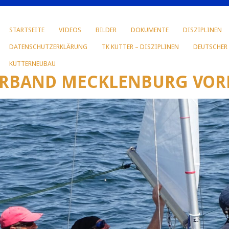
STARTSEITE
VIDEOS
BILDER
DOKUMENTE
DISZIPLINEN
DATENSCHUTZERKLÄRUNG
TK KUTTER – DISZIPLINEN
DEUTSCHER
KUTTERNEUBAU
ERBAND MECKLENBURG VOR