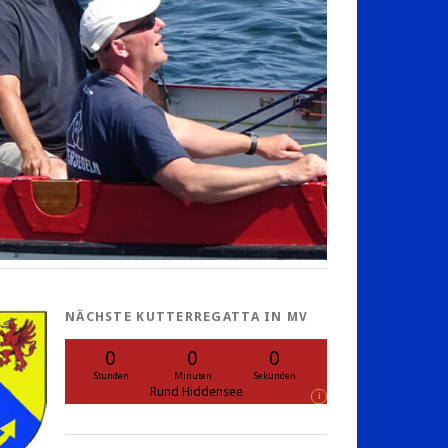
NÄCHSTE KUTTERREGATTA IN MV
0
0
0
Stunden
Minuten
Sekunden
Rund Hiddensee
i