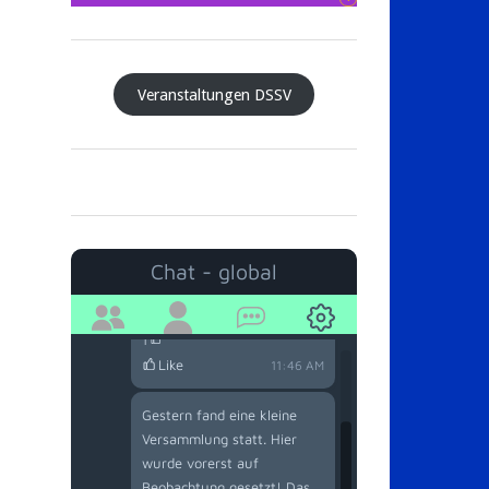
Veranstaltungen DSSV
Thorsten Schliecker
03/14/2026
Chat - global
Moin! Haben schon alle den
offenen Brief gelesen?
1
Like
11:46 AM
Gestern fand eine kleine
Versammlung statt. Hier
wurde vorerst auf
Beobachtung gesetzt! Das