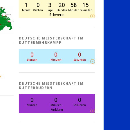
1
0
3
20
58
15
Monat
Wochen
Tage
Stunden
Minuten
Sekunden
Schwerin
i
DEUTSCHE MEISTERSCHAFT IM
KUTTERMEHRKAMPF
0
0
0
Stunden
Minuten
Sekunden
i
d
DEUTSCHE MEISTERSCHAFT IM
KUTTERRUDERN
0
0
0
Stunden
Minuten
Sekunden
Anklam
i