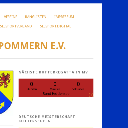
VEREINE
RANGLISTEN
IMPRESSUM
 SEESPORTVERBAND
SEESPORT.DIGITAL
POMMERN E.V.
NÄCHSTE KUTTERREGATTA IN MV
0
0
0
Stunden
Minuten
Sekunden
Rund Hiddensee
i
DEUTSCHE MEISTERSCHAFT
KUTTERSEGELN