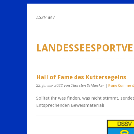
LSSV-MV
LANDESSEESPORTV
Hall of Fame des Kuttersegelns
22. Januar 2022
von Thorsten Schliecker
|
Keine Komment
Solltet ihr was finden, was nicht stimmt, sende
Entsprechenden Beweismaterial!