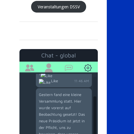
Veranstaltungen DSSV
Thorsten Schliecker
03/14/2026
Chat - global
Moin! Haben schon alle den
offenen Brief gelesen?
1
Like
11:46 AM
Gestern fand eine kleine
Versammlung statt. Hier
wurde vorerst auf
Beobachtung gesetzt! Das
neue Präsidium ist jetzt in
der Pflicht, uns zu