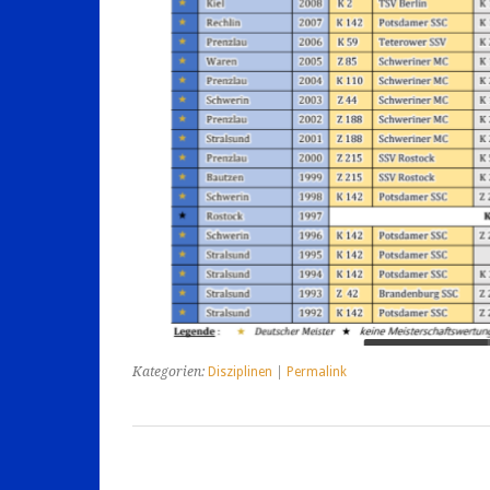
Kategorien:
Disziplinen
|
Permalink